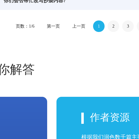
你们会否帮忙改写抄袭内容?
页数：1/6
第一页
上一页
1
2
3
你解答
作者资源
根据我们润色数千篇主