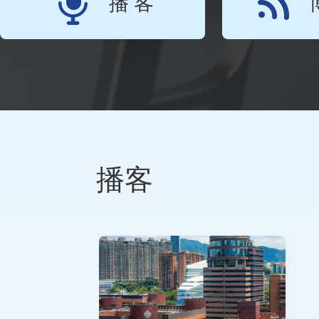
播 客
播客