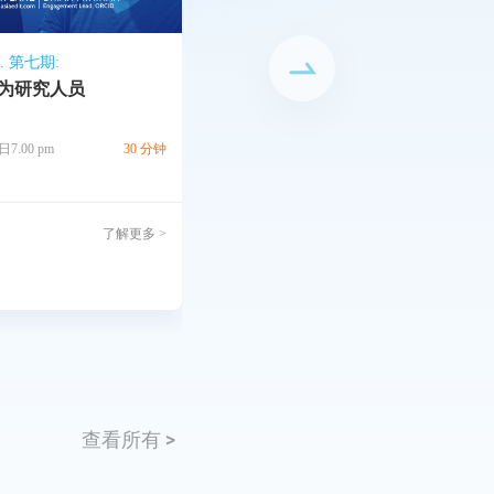
Al. 第七期:
AsiaEdit Et Al. 第六期:
为研究人员
于数据期刊上发表你的科研
 日7.00 pm
30 分钟
2021 年 12 月 27 日7.00 pm
了解更多 >
了解
查看所有 >