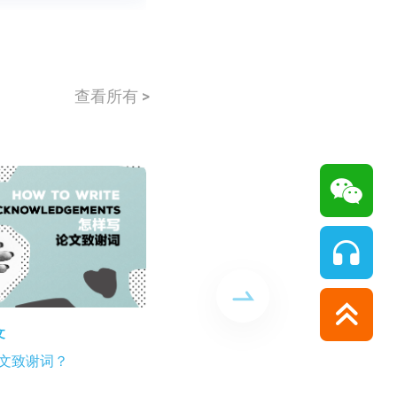
查看所有 >
文
发表指南
文致谢词？
被期刊退件后，怎样为重新
撰写修回信？