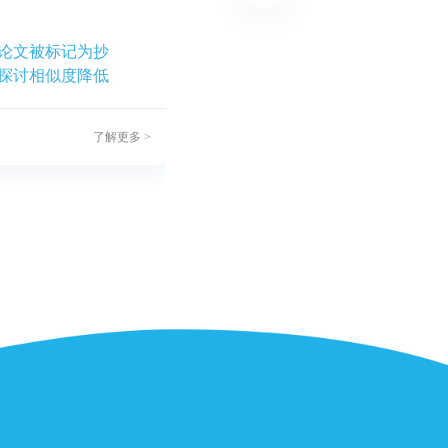
认识团队
论文被标记为抄
认识编辑: Leo Holroyd 博士
探讨相似度降低
了解更多 >
了解