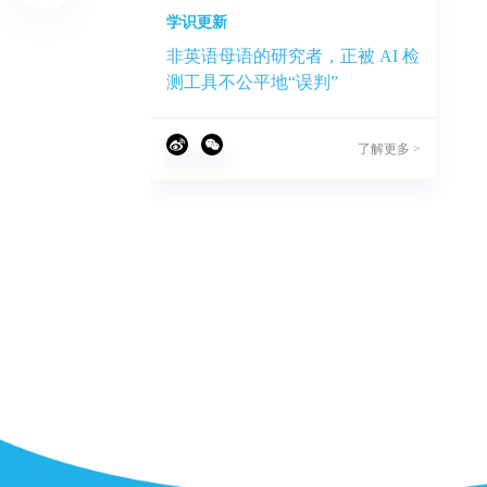
学识更新
事务研究
非英语母语的研究者，正被 AI 检
辑服务
测工具不公平地“误判”
了解更多 >
了解更多 >