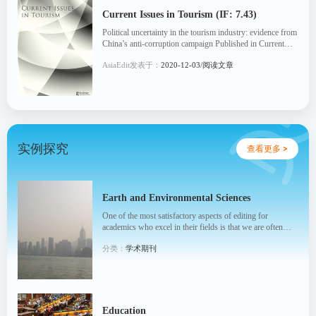
Current Issues in Tourism (IF: 7.43)
Political uncertainty in the tourism industry: evidence from
China’s anti-corruption campaign Published in Current
Issues in Tourism: [Read Article]
AsiaEdit发表于：
2020-12-03/阅读文章
实例探究
查看更多 >
Earth and Environmental Sciences
One of the most satisfactory aspects of editing for
academics who excel in their fields is that we are often
associated with research directly important to ...
分类：
学术期刊
Education