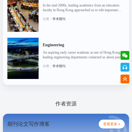
In the mid-2000s, leading academics from an education
faculty in Hong Kong approached us to edit important
papers, wanting to ensure the best possible publi...
分类：
学术期刊
Engineering
An aspiring early career academic at one of Hong Kong’s
leading engineering departments contacted us about journal
paper editing in the early 2000s, looking...
分类：
学术期刊
作者资源
期刊论文写作博客
查看更多 >