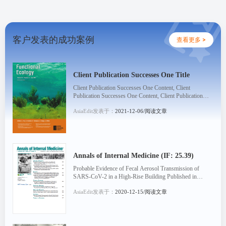
客户发表的成功案例
查看更多 >
Client Publication Successes One Title
Client Publication Successes One Content, Client
Publication Successes One Content, Client Publication
Successes One Content, Client Publication Successes
AsiaEdit发表于：
2021-12-06/阅读文章
On...
Annals of Internal Medicine (IF: 25.39)
Probable Evidence of Fecal Aerosol Transmission of
SARS-CoV-2 in a High-Rise Building Published in
Annals of Internal Medicine: [Read Article]
AsiaEdit发表于：
2020-12-15/阅读文章