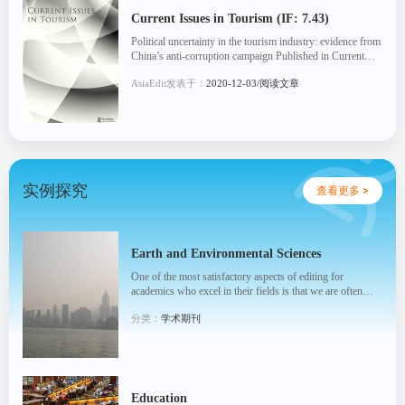
Current Issues in Tourism (IF: 7.43)
Political uncertainty in the tourism industry: evidence from
China’s anti-corruption campaign Published in Current
Issues in Tourism: [Read Article]
AsiaEdit发表于：
2020-12-03/阅读文章
实例探究
查看更多 >
Earth and Environmental Sciences
One of the most satisfactory aspects of editing for
academics who excel in their fields is that we are often
associated with research directly important to ...
分类：
学术期刊
Education