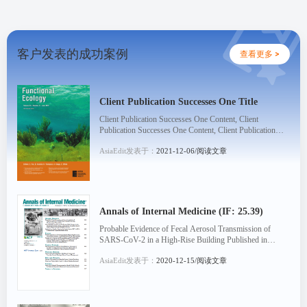
客户发表的成功案例
查看更多 >
Client Publication Successes One Title
Client Publication Successes One Content, Client
Publication Successes One Content, Client Publication
Successes One Content, Client Publication Successes
AsiaEdit发表于：
2021-12-06/阅读文章
On...
Annals of Internal Medicine (IF: 25.39)
Probable Evidence of Fecal Aerosol Transmission of
SARS-CoV-2 in a High-Rise Building Published in
Annals of Internal Medicine: [Read Article]
AsiaEdit发表于：
2020-12-15/阅读文章