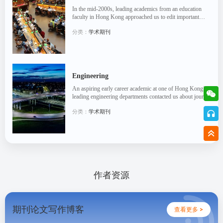
In the mid-2000s, leading academics from an education
faculty in Hong Kong approached us to edit important
papers, wanting to ensure the best possible publi...
分类：
学术期刊
Engineering
An aspiring early career academic at one of Hong Kong’s
leading engineering departments contacted us about journal
paper editing in the early 2000s, looking...
分类：
学术期刊
作者资源
期刊论文写作博客
查看更多 >