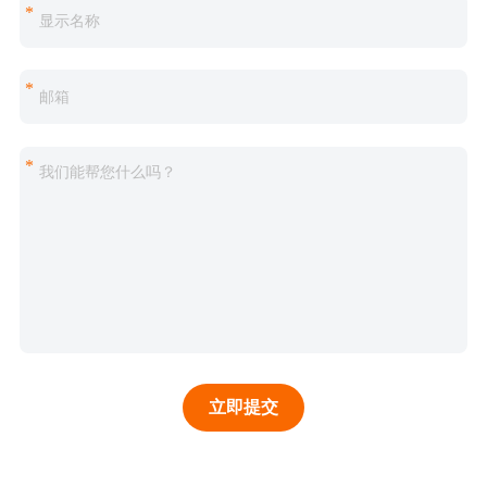
*
*
*