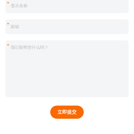
*
*
*