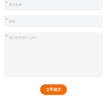
*
*
*