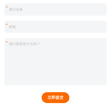
*
*
*