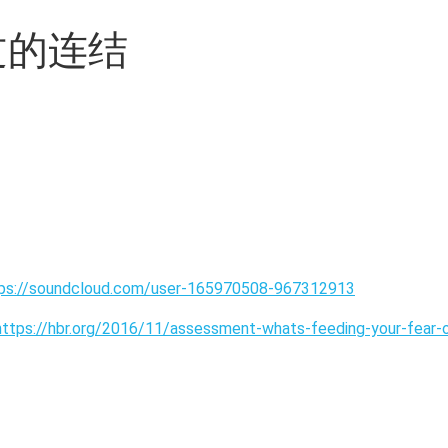
讨论过的连结
ps://soundcloud.com/user-165970508-967312913
https://hbr.org/2016/11/assessment-whats-feeding-your-fear-o