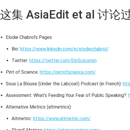
这集 AsiaEdit et al 
Elodie Chabrol’s Pages
Bio:
https://www.linkedin.com/in/elodiechabrol/
Twitter:
https://twitter.com/EloScicomm
Pint of Science:
https://pintofscience.com/
Sous La Blouse (Under the Labcoat) Podcast (in French):
htt
Assessment: What’s Feeding Your Fear of Public Speaking?:
Alternative Metrics (altmetrics):
Altmetric:
https://www.altmetric.com/