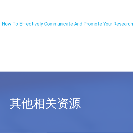
:
How To Effectively Communicate And Promote Your Research
其他相关资源