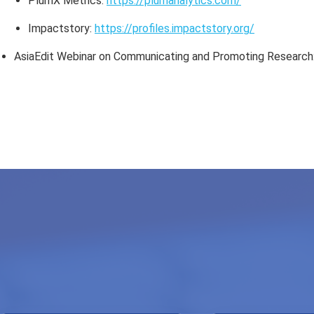
PlumX Metrics:
https://plumanalytics.com/
Impactstory:
https://profiles.impactstory.org/
AsiaEdit Webinar on Communicating and Promoting Research