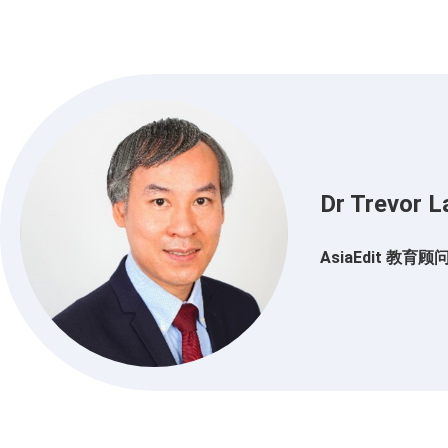
Dr Trevor L
AsiaEdit 教育顾